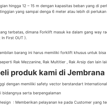
gian hingga 12 – 15 m dengan kapasitas beban yang di perluk
tinggian yang sampai denga 6 meter atau lebih di perlukan
yang terbatas, dimana Forklift masuk ke dalam gang way rac
 In First OUT ).
bilan barang ini harus memiliki forklift khusus untuk bis
perti Rak Mezzanine, Rak Multitier , Rak Arsip dan lain la
li produk kami di Jembrana
i dengan memiliki safety vector berstandart International 
i bidangnya serta berpengalaman
sign : Memberikan pelayanan ke pada Customer yang terb