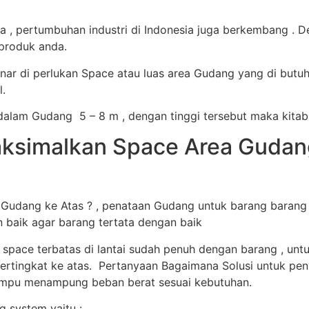
, pertumbuhan industri di Indonesia juga berkembang . D
produk anda.
ar di perlukan Space atau luas area Gudang yang di butu
.
alam Gudang 5 – 8 m , dengan tinggi tersebut maka kitab
simalkan Space Area Gudang 
dang ke Atas ? , penataan Gudang untuk barang barang s
n baik agar barang tertata dengan baik
 space terbatas di lantai sudah penuh dengan barang , u
ertingkat ke atas. Pertanyaan Bagaimana Solusi untuk peny
mampu menampung beban berat sesuai kebutuhan.
 system yaitu :