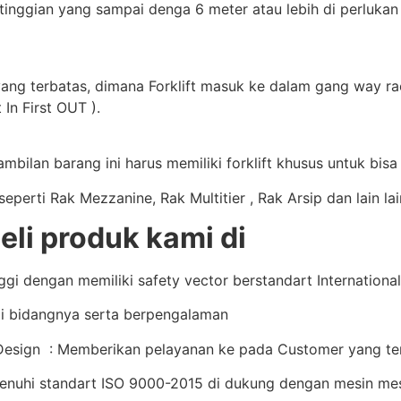
tinggian yang sampai denga 6 meter atau lebih di perlukan
yang terbatas, dimana Forklift masuk ke dalam gang way rac
 In First OUT ).
bilan barang ini harus memiliki forklift khusus untuk bis
perti Rak Mezzanine, Rak Multitier , Rak Arsip dan lain la
i produk kami di
i dengan memiliki safety vector berstandart International 
i bidangnya serta berpengalaman
sign : Memberikan pelayanan ke pada Customer yang terb
enuhi standart ISO 9000-2015 di dukung dengan mesin mes