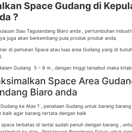
kan Space Gudang di Kepul
da ?
auan Siau Tagulandang Biaro anda , pertumbuhan industri
nya juga akan berkembang pula produk produk anda.
ar di perlukan Space atau luas area Gudang yang di butu
.
alam Gudang 5 – 8 m , dengan tinggi tersebut maka kitab
simalkan Space Area Gudang 
ndang Biaro anda
dang ke Atas ? , penataan Gudang untuk barang barang s
n baik agar barang tertata dengan baik
 space terbatas di lantai sudah penuh dengan barang , u
ertingkat ke atas. Pertanyaan Bagaimana Solusi untuk peny