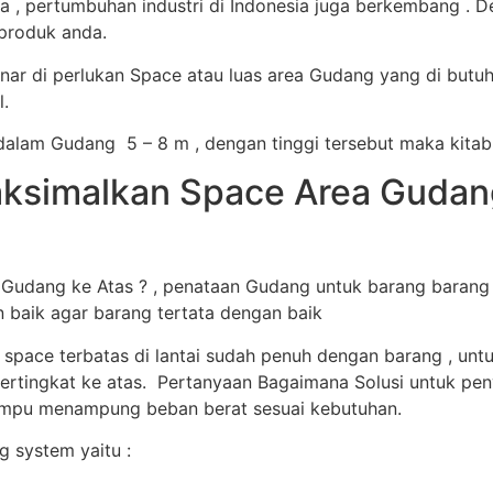
, pertumbuhan industri di Indonesia juga berkembang . D
produk anda.
ar di perlukan Space atau luas area Gudang yang di butu
.
alam Gudang 5 – 8 m , dengan tinggi tersebut maka kitab
simalkan Space Area Gudang 
dang ke Atas ? , penataan Gudang untuk barang barang s
n baik agar barang tertata dengan baik
 space terbatas di lantai sudah penuh dengan barang , u
ertingkat ke atas. Pertanyaan Bagaimana Solusi untuk peny
mampu menampung beban berat sesuai kebutuhan.
 system yaitu :